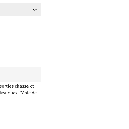
keyboard_arrow_down
sorties chasse
et
lastiques. Câble de