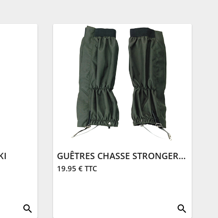
KI
GUÊTRES CHASSE STRONGER | KAKI
19.95 € TTC
search
search