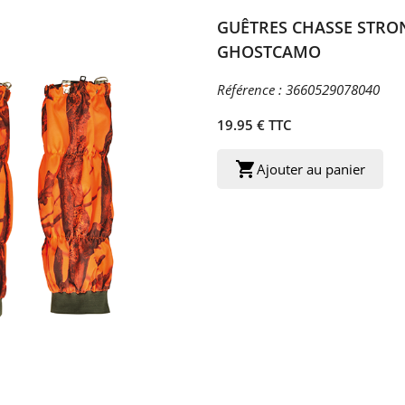
GUÊTRES CHASSE STRO
GHOSTCAMO
Référence :
3660529078040
19.95 € TTC
shopping_cart
Ajouter au panier