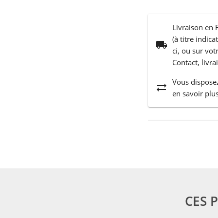
Livraison en 
(à titre indic
local_shipping
ci, ou sur vo
Contact, livra
Vous disposez
sync_alt
en savoir plus
CES 