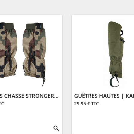
GUÊTRES CHASSE STRONGER | CAMO
GUÊTRES HAUTES | KA
TC
29.95 € TTC
search