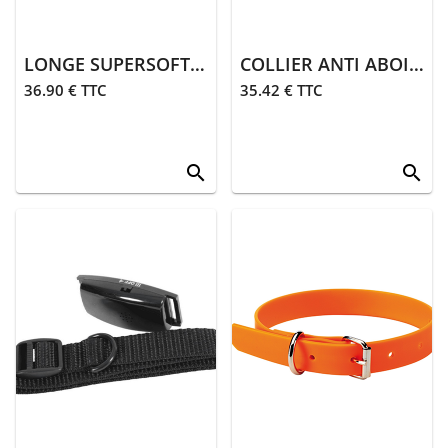
LONGE SUPERSOFT 10 M | ORANGE
COLLIER ANTI ABOIEMENT PETIT CHIEN
36.90 € TTC
35.42 € TTC
search
search