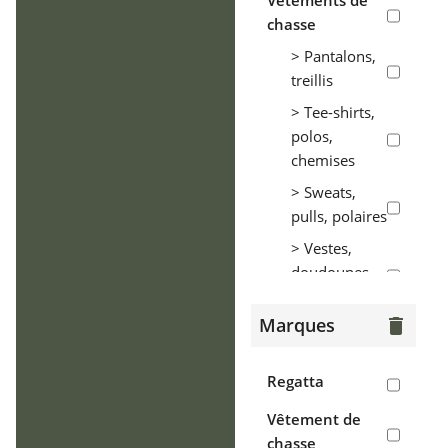
Vêtements de
chasse
> Pantalons,
treillis
> Tee-shirts,
polos,
chemises
> Sweats,
pulls, polaires
> Vestes,
doudounes,
parkas
Marques
delete
> Coupe-vent,
tenues de
pluie
Regatta
> Gilets
Vêtement de
chasse