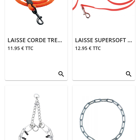
> Entretien
Animalerie
> Laisses,
colliers
LAISSE CORDE TRESSÉE 120 CM | ORANGE
LAISSE SUPERSOFT 130 CM | ORANGE
> Sifflets,
11.95 € TTC
12.95 € TTC
grelots
> Accessoires
animalerie
search
search