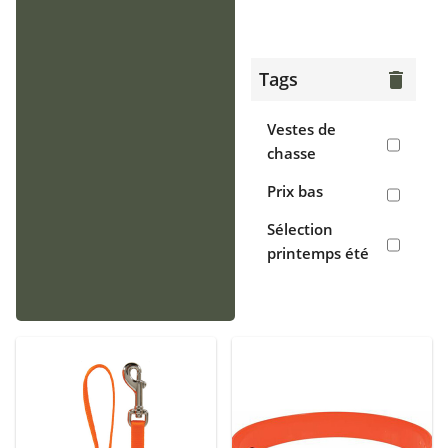
> Gilets
Chaussants
Tags
delete
> Bottes
Vestes de
> Chaussures
chasse
de chasse
Prix bas
> Sabots,
Sélection
crocs
printemps été
Accessoires
> Casquettes,
bonnets,
cagoules
> Écharpes,
tours de cou