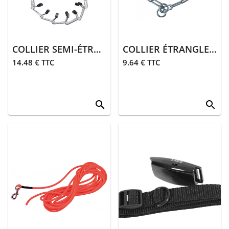
COLLIER SEMI-ÉTRANGLEUR EN MÉTAL 65 CM
COLLIER ÉTRANGLEUR À MAILLES BERGER ALLEMAND
14.48 € TTC
9.64 € TTC
search
search