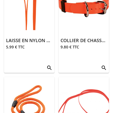
> Gants
> Guêtres,
chaussettes
> Ceintures
> Divers
LAISSE EN NYLON 1M | ORANGE
COLLIER DE CHASSE 45 CM| ORANGE FLUO
5.99 € TTC
9.80 € TTC
Équipements
> Coutellerie
search
search
> Bagagerie
> Transport
équipements
>
Équipements
divers