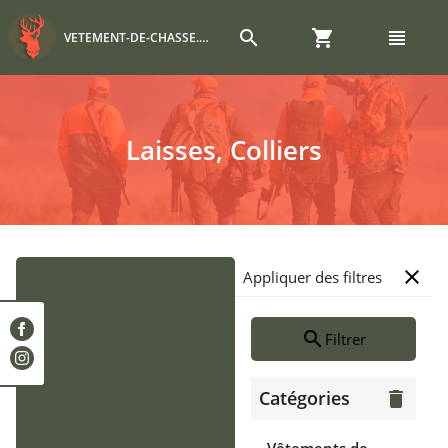
search
shopping_cart
view_headline
VETEMENT-DE-CHASSE.COM
Laisses, Colliers
close
Appliquer des filtres
search
Filtrer
Catégories
delete