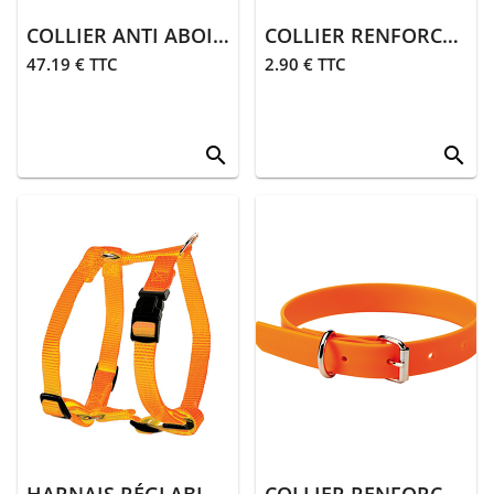
COLLIER ANTI ABOIEMENT GRAND CHIEN
COLLIER RENFORCÉ 45 CM | ORANGE
47.19 € TTC
2.90 € TTC
search
search