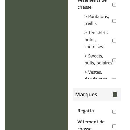
Vêtements de
chasse
> Pantalons,
treillis
> Tee-shirts,
polos,
chemises
> Sweats,
pulls, polaires
> Vestes,
doudounes,
parkas
Marques
delete
> Coupe-vent,
tenues de
pluie
Regatta
> Gilets
Vêtement de
chasse