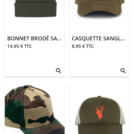
> Entretien
Animalerie
> Laisses,
colliers
BONNET BRODÉ SANGLIER | KAKI
CASQUETTE SANGLIER | KAKI
> Sifflets,
14.95 € TTC
8.95 € TTC
grelots
> Accessoires
animalerie
search
search