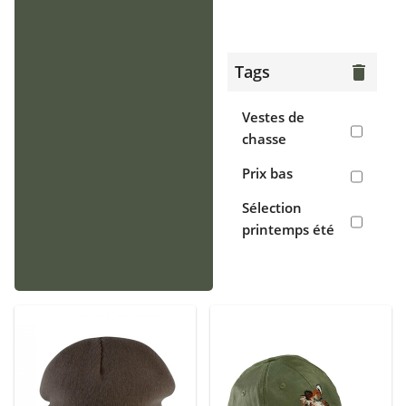
> Gilets
Chaussants
Tags
delete
> Bottes
Vestes de
> Chaussures
chasse
de chasse
Prix bas
> Sabots,
Sélection
crocs
printemps été
Accessoires
> Casquettes,
bonnets,
cagoules
> Écharpes,
tours de cou