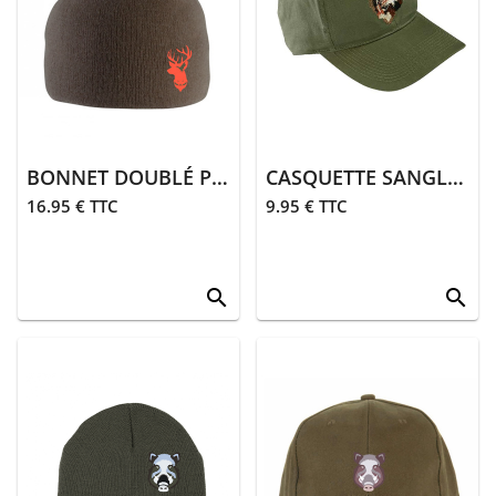
> Gants
> Guêtres,
chaussettes
> Ceintures
> Divers
BONNET DOUBLÉ POLAIRE | KAKI
CASQUETTE SANGLIER | KAKI
16.95 € TTC
9.95 € TTC
Équipements
> Coutellerie
search
search
> Bagagerie
> Transport
équipements
>
Équipements
divers