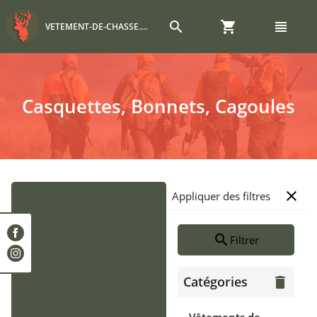
search
shopping_cart
view_headline
VETEMENT-DE-CHASSE.COM
Casquettes, Bonnets, Cagoules
close
Appliquer des filtres
search
Filtrer
Catégories
delete