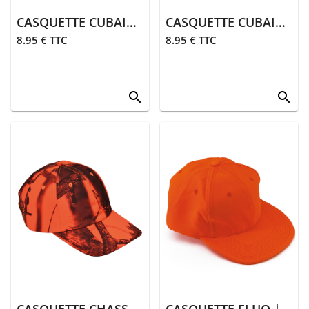
CASQUETTE CUBAINE | OLIVE GREEN
CASQUETTE CUBAINE | CAMO
8.95 € TTC
8.95 € TTC
search
search