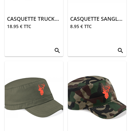
CASQUETTE TRUCKER | CAMO
CASQUETTE SANGLIER | ORANGE
18.95 € TTC
8.95 € TTC
search
search