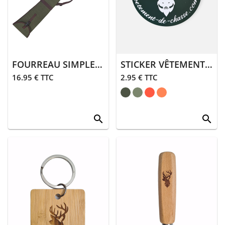
> Entretien
Animalerie
> Laisses,
colliers
FOURREAU SIMPLE OUVERTURE HAUT | KAKI
STICKER VÊTEMENT DE CHASSE
> Sifflets,
16.95 € TTC
2.95 € TTC
grelots
> Accessoires
animalerie
search
search