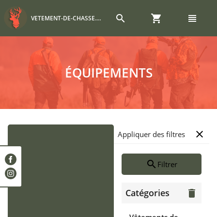
search
shopping_cart
view_headline
VETEMENT-DE-CHASSE.COM
ÉQUIPEMENTS
close
Appliquer des filtres
search
Filtrer
Catégories
delete