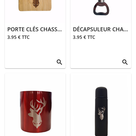
PORTE CLÉS CHASSE | BOIS
DÉCAPSULEUR CHASSE | BOIS
3.95 € TTC
3.95 € TTC
search
search