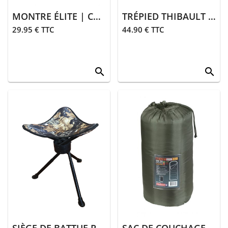
MONTRE ÉLITE | CAMO
TRÉPIED THIBAULT | ORANGE
29.95 € TTC
44.90 € TTC
search
search