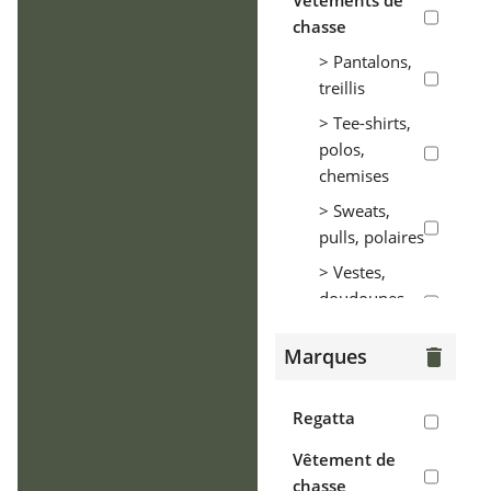
Vêtements de
chasse
> Pantalons,
treillis
> Tee-shirts,
polos,
chemises
> Sweats,
pulls, polaires
> Vestes,
doudounes,
parkas
Marques
delete
> Coupe-vent,
tenues de
pluie
Regatta
> Gilets
Vêtement de
chasse