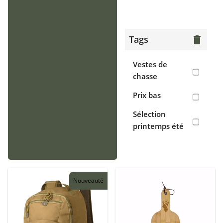
> Gilets
Chaussants
Tags
delete
> Bottes
Vestes de
> Chaussures
chasse
de chasse
Prix bas
> Sabots,
Sélection
crocs
printemps été
Accessoires
> Casquettes,
bonnets,
cagoules
Nouveauté
> Écharpes,
tours de cou