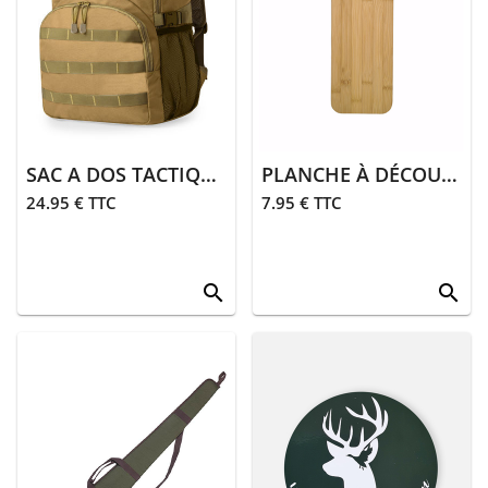
> Gants
> Guêtres,
chaussettes
> Ceintures
> Divers
SAC A DOS TACTIQUE |BEIGE
PLANCHE À DÉCOUPER CHASSE | BAMBOU
24.95 € TTC
7.95 € TTC
Équipements
> Coutellerie
search
search
> Bagagerie
> Transport
équipements
>
Équipements
divers