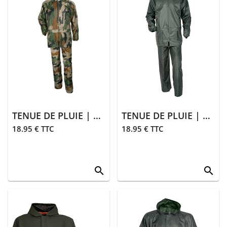
> Entretien
Animalerie
> Laisses,
colliers
> Sifflets,
grelots
> Accessoires
TENUE DE PLUIE | CAMO
TENUE DE PLUIE | KAKI
animalerie
18.95 € TTC
18.95 € TTC
search
search