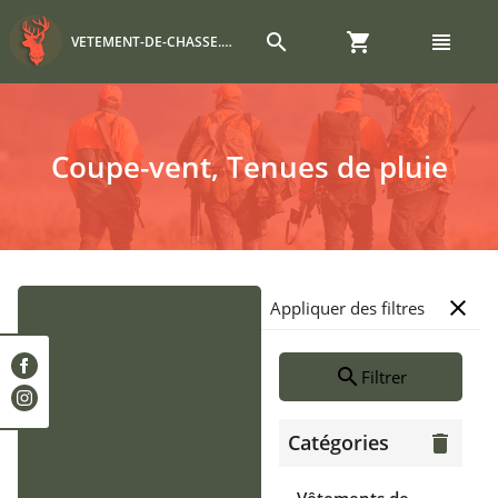
search
shopping_cart
view_headline
VETEMENT-DE-CHASSE.COM
Coupe-vent, Tenues de pluie
close
Appliquer des filtres
search
Filtrer
Catégories
delete