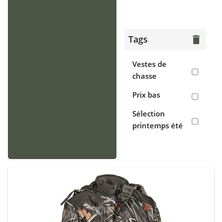
> Gilets
Chaussants
Tags
delete
> Bottes
Vestes de
> Chaussures
chasse
de chasse
Prix bas
> Sabots,
Sélection
crocs
printemps été
Accessoires
> Casquettes,
bonnets,
cagoules
> Écharpes,
tours de cou