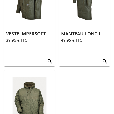
VESTE IMPERSOFT AVEC CARNIER | KAKI
MANTEAU LONG IMPERSOFT | KAKI
39.95 € TTC
49.95 € TTC
search
search