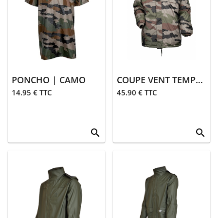
PONCHO | CAMO
COUPE VENT TEMPÊTE | CAMO
14.95 € TTC
45.90 € TTC
search
search