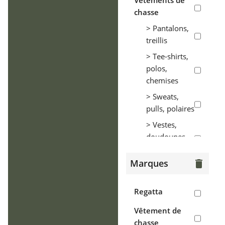
Vêtements de
chasse
> Pantalons,
treillis
> Tee-shirts,
polos,
chemises
> Sweats,
pulls, polaires
> Vestes,
doudounes,
parkas
Marques
delete
> Coupe-vent,
tenues de
pluie
Regatta
> Gilets
Vêtement de
chasse