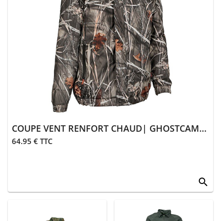
> Gants
> Guêtres,
chaussettes
> Ceintures
> Divers
Équipements
> Coutellerie
COUPE VENT RENFORT CHAUD| GHOSTCAMO WET & COLORS
> Bagagerie
64.95 € TTC
> Transport
équipements
search
>
Équipements
divers