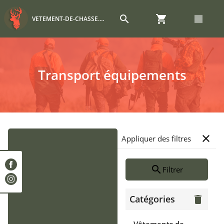
search
shopping_cart
view_headline
VETEMENT-DE-CHASSE.COM
Transport équipements
close
Appliquer des filtres
search
Filtrer
Catégories
delete