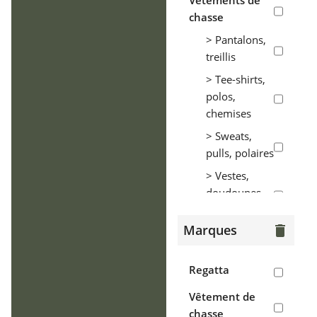
Vêtements de
chasse
> Pantalons,
treillis
> Tee-shirts,
polos,
chemises
> Sweats,
pulls, polaires
> Vestes,
doudounes,
parkas
Marques
delete
> Coupe-vent,
tenues de
pluie
Regatta
> Gilets
Vêtement de
chasse