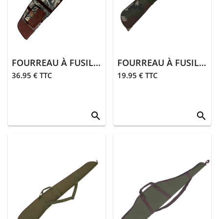
> Entretien
Animalerie
> Laisses,
colliers
FOURREAU À FUSIL | GHOSTCAMO WET
FOURREAU À FUSIL | CAMO
> Sifflets,
36.95 € TTC
19.95 € TTC
grelots
> Accessoires
animalerie
search
search