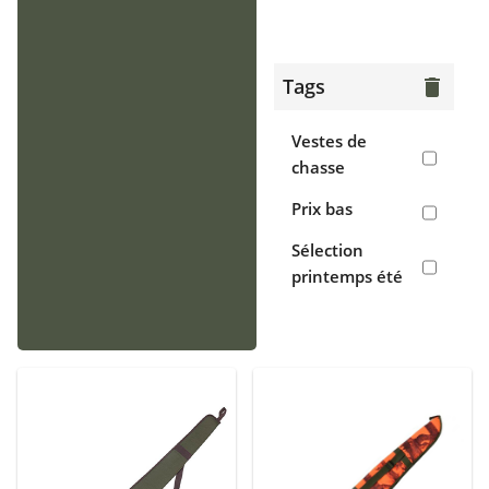
> Gilets
Chaussants
Tags
delete
> Bottes
Vestes de
> Chaussures
chasse
de chasse
Prix bas
> Sabots,
Sélection
crocs
printemps été
Accessoires
> Casquettes,
bonnets,
cagoules
> Écharpes,
tours de cou