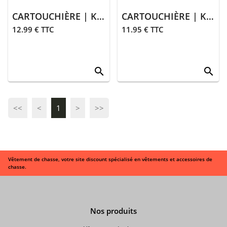
CARTOUCHIÈRE | KAKI
CARTOUCHIÈRE | KAKI
12.99 € TTC
11.95 € TTC
search
search
<<
<
1
>
>>
Vêtement de chasse, votre site discount spécialisé en vêtements et accessoires de
chasse.
Nos produits