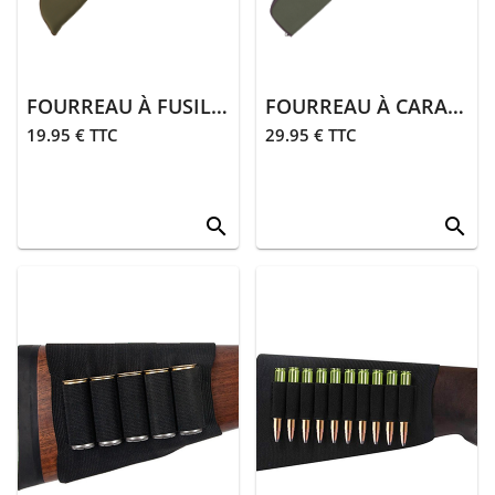
FOURREAU À FUSIL | KAKI
FOURREAU À CARABINE | KAKI
19.95 € TTC
29.95 € TTC
search
search