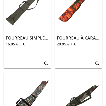
> Gants
> Guêtres,
chaussettes
> Ceintures
> Divers
FOURREAU SIMPLE OUVERTURE HAUT | KAKI
FOURREAU À CARABINE | GHOSTCAMO BLAZE & BLACK
16.95 € TTC
29.95 € TTC
Équipements
> Coutellerie
search
search
> Bagagerie
> Transport
équipements
>
Équipements
divers