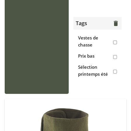
> Gilets
Chaussants
Tags
delete
> Bottes
Vestes de
> Chaussures
chasse
de chasse
Prix bas
> Sabots,
Sélection
crocs
printemps été
Accessoires
> Casquettes,
bonnets,
cagoules
> Écharpes,
tours de cou