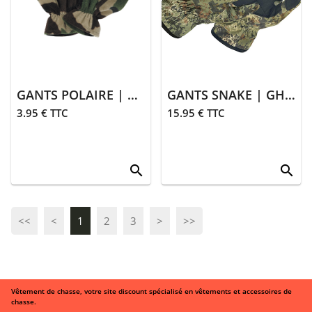
GANTS POLAIRE | CAMO
GANTS SNAKE | GHOSTCAMO SNAKE FOREST
3.95 € TTC
15.95 € TTC
search
search
<<
<
1
2
3
>
>>
Vêtement de chasse, votre site discount spécialisé en vêtements et accessoires de
chasse.