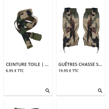
CEINTURE TOILE | CAMO
GUÊTRES CHASSE STRONGER | CAMO
6.95 € TTC
19.95 € TTC
search
search