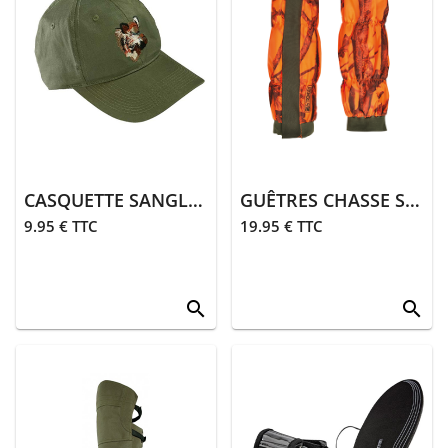
CASQUETTE SANGLIER | KAKI
GUÊTRES CHASSE STRONGER | GHOSTCAMO
9.95 € TTC
19.95 € TTC
search
search