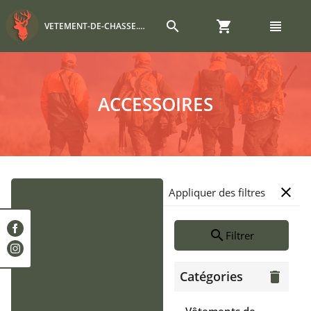
search
shopping_cart
view_headline
VETEMENT-DE-CHASSE.COM
ACCESSOIRES
close
Appliquer des filtres
search
Filtrer
Catégories
delete