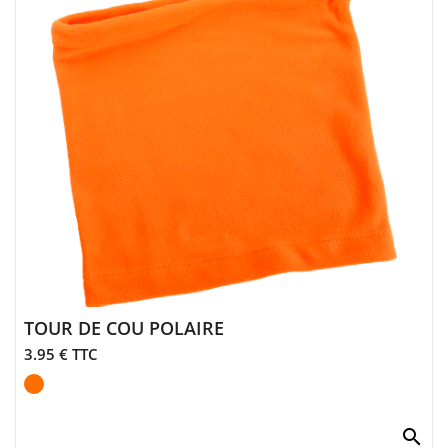
> Entretien
Animalerie
> Laisses,
colliers
> Sifflets,
grelots
> Accessoires
animalerie
TOUR DE COU POLAIRE
3.95 € TTC
search