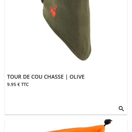
> Gants
> Guêtres,
chaussettes
> Ceintures
> Divers
Équipements
> Coutellerie
TOUR DE COU CHASSE | OLIVE
> Bagagerie
9.95 € TTC
> Transport
équipements
search
>
Équipements
divers