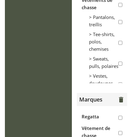
Vêtements de
chasse
> Pantalons,
treillis
> Tee-shirts,
polos,
chemises
> Sweats,
pulls, polaires
> Vestes,
doudounes,
parkas
Marques
delete
> Coupe-vent,
tenues de
pluie
Regatta
> Gilets
Vêtement de
chasse