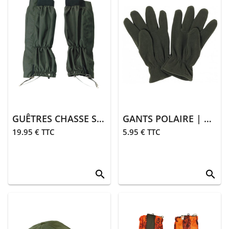
GUÊTRES CHASSE STRONGER | KAKI
GANTS POLAIRE | KAKI
19.95 € TTC
5.95 € TTC
search
search