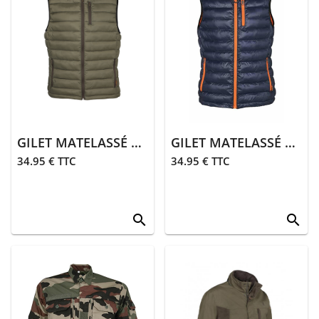
GILET MATELASSÉ TREKKING | KAKI
GILET MATELASSÉ TREKKING | BLEU
34.95 € TTC
34.95 € TTC
search
search