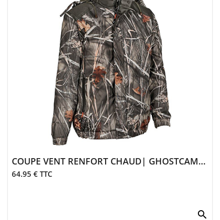
> Entretien
Animalerie
> Laisses,
colliers
> Sifflets,
grelots
> Accessoires
animalerie
COUPE VENT RENFORT CHAUD| GHOSTCAMO WET & COLORS
64.95 € TTC
search