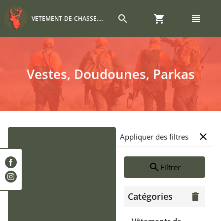
search
shopping_cart
view_headline
VETEMENT-DE-CHASSE.COM
Vestes, Doudounes, Parkas
close
Appliquer des filtres
search
Filtrer
Catégories
delete