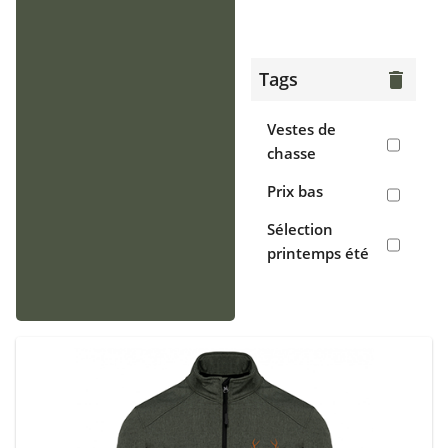
> Gilets
Chaussants
Tags
delete
> Bottes
Vestes de
> Chaussures
chasse
de chasse
Prix bas
> Sabots,
Sélection
crocs
printemps été
Accessoires
> Casquettes,
bonnets,
cagoules
> Écharpes,
tours de cou