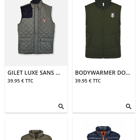
GILET LUXE SANS MANCHES CERF | KAKI
BODYWARMER DOUBLÉ POLAIRE SANGLIER | KAKI
39.95 € TTC
39.95 € TTC
search
search