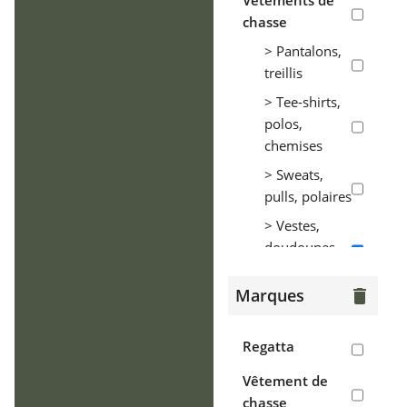
Vêtements de
chasse
> Pantalons,
treillis
> Tee-shirts,
polos,
chemises
> Sweats,
pulls, polaires
> Vestes,
doudounes,
parkas
Marques
delete
> Coupe-vent,
tenues de
pluie
Regatta
> Gilets
Vêtement de
chasse