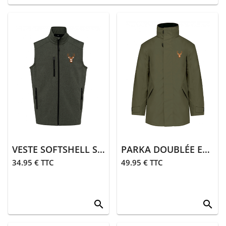
VESTE SOFTSHELL SANS MANCHES BRODÉE CERF | KAKI
PARKA DOUBLÉE ET BRODÉE CERF | KAKI
34.95 € TTC
49.95 € TTC
search
search