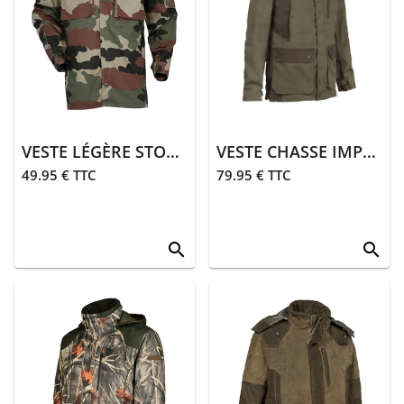
VESTE LÉGÈRE STORMER | CAMO
VESTE CHASSE IMPERLIGHT | KAKI
49.95 € TTC
79.95 € TTC
search
search