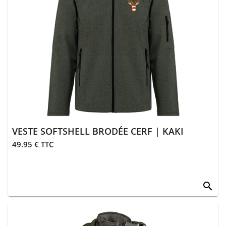
> Gants
> Guêtres,
chaussettes
> Ceintures
> Divers
Équipements
> Coutellerie
VESTE SOFTSHELL BRODÉE CERF | KAKI
> Bagagerie
49.95 € TTC
> Transport
équipements
search
>
Équipements
divers