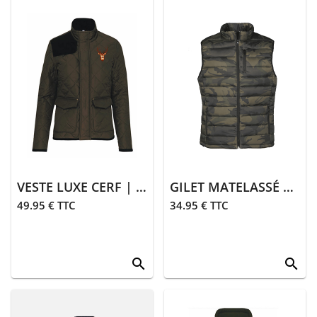
VESTE LUXE CERF | KAKI
GILET MATELASSÉ CAMO TREK | CAMO KAKI
49.95 € TTC
34.95 € TTC
search
search