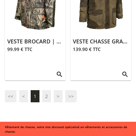
VESTE BROCARD | GHOSTCAMO WET
VESTE CHASSE GRAND NORD | KAKI
99.99 € TTC
139.90 € TTC
search
search
<<
<
1
2
>
>>
Vêtement de chasse, votre site discount spécialisé en vêtements et accessoires de
chasse.