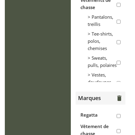
Vêtements de
chasse
> Pantalons,
treillis
> Tee-shirts,
polos,
chemises
> Sweats,
pulls, polaires
> Vestes,
doudounes,
parkas
Marques
delete
> Coupe-vent,
tenues de
pluie
Regatta
> Gilets
Vêtement de
chasse