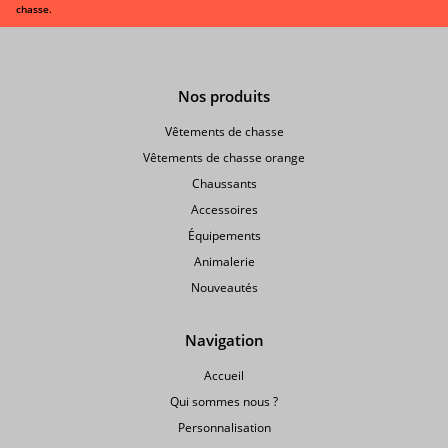
> Entretien
chasse.
Animalerie
> Laisses,
Nos produits
colliers
Vêtements de chasse
> Sifflets,
Vêtements de chasse orange
grelots
Chaussants
> Accessoires
Accessoires
animalerie
Équipements
Animalerie
Nouveautés
Navigation
Accueil
Qui sommes nous ?
Personnalisation