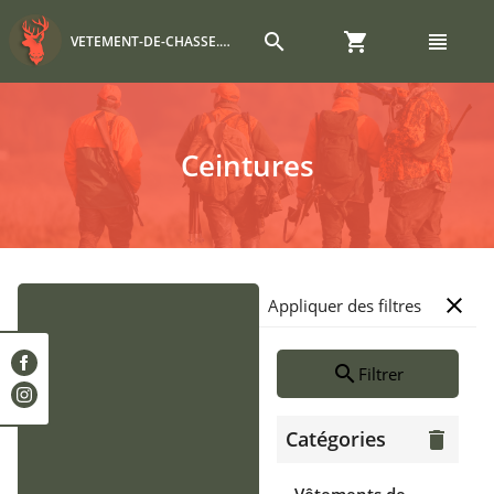
search
shopping_cart
view_headline
VETEMENT-DE-CHASSE.COM
Ceintures
close
Appliquer des filtres
search
Filtrer
Catégories
delete