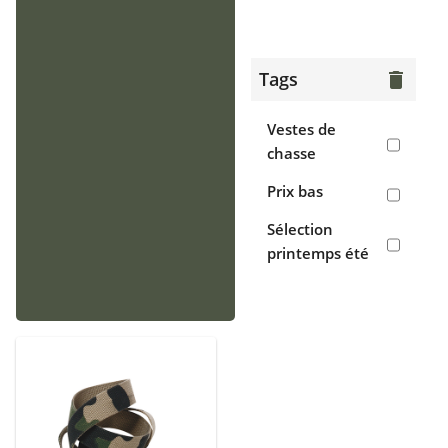
> Gilets
Chaussants
Tags
delete
> Bottes
Vestes de
> Chaussures
chasse
de chasse
Prix bas
> Sabots,
Sélection
crocs
printemps été
Accessoires
> Casquettes,
bonnets,
cagoules
> Écharpes,
tours de cou