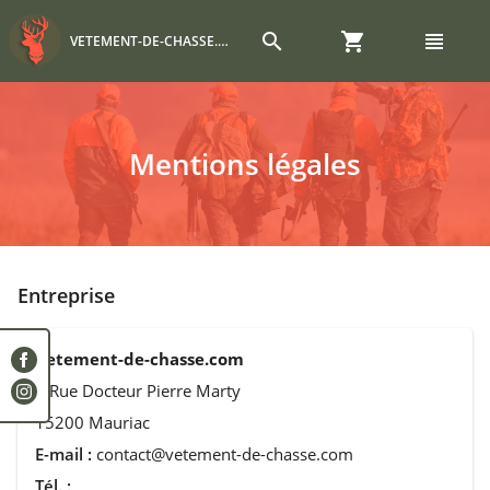
search
shopping_cart
view_headline
VETEMENT-DE-CHASSE.COM
Mentions légales
Entreprise
Vetement-de-chasse.com
4 Rue Docteur Pierre Marty
15200 Mauriac
E-mail :
contact@vetement-de-chasse.com
Tél. :