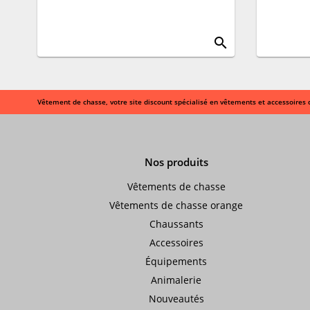
search
Vêtement de chasse, votre site discount spécialisé en vêtements et accessoires 
Nos produits
Vêtements de chasse
Vêtements de chasse orange
Chaussants
Accessoires
Équipements
Animalerie
Nouveautés