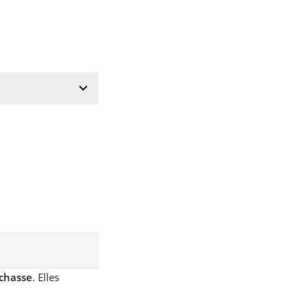
keyboard_arrow_down
 chasse
. Elles