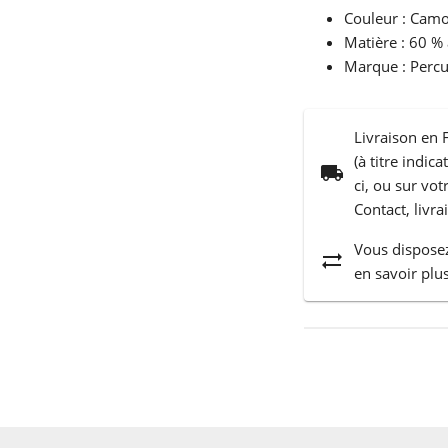
Couleur : Camo
Matière : 60 % 
Marque : Percu
Livraison en 
(à titre indic
local_shipping
ci, ou sur vo
Contact, livra
Vous disposez
sync_alt
en savoir plus