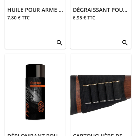
HUILE POUR ARME | AÉROSOL 200 ML
DÉGRAISSANT POUR ARME | 150 ML
7.80 € TTC
6.95 € TTC
search
search