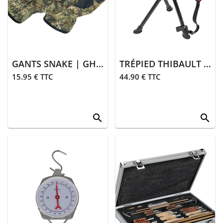
> Entretien
Animalerie
> Laisses,
colliers
GANTS SNAKE | GHOSTCAMO SNAKE FOREST
TRÉPIED THIBAULT | ORANGE
> Sifflets,
15.95 € TTC
44.90 € TTC
grelots
> Accessoires
animalerie
search
search