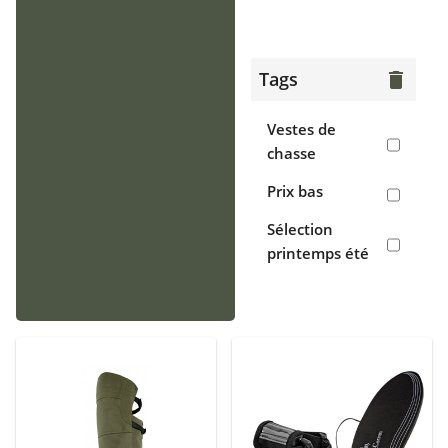
> Gilets
Chaussants
Tags
delete
> Bottes
Vestes de
> Chaussures
chasse
de chasse
Prix bas
> Sabots,
Sélection
crocs
printemps été
Accessoires
> Casquettes,
bonnets,
cagoules
> Écharpes,
tours de cou