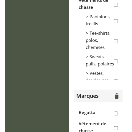
Vêtements de
chasse
> Pantalons,
treillis
> Tee-shirts,
polos,
chemises
> Sweats,
pulls, polaires
> Vestes,
doudounes,
parkas
Marques
delete
> Coupe-vent,
tenues de
pluie
Regatta
> Gilets
Vêtement de
chasse