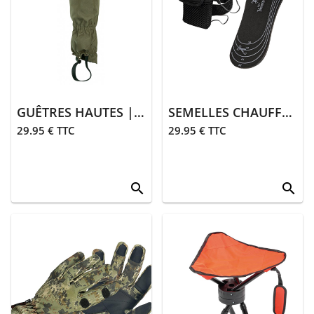
> Gants
> Guêtres,
chaussettes
> Ceintures
> Divers
GUÊTRES HAUTES | KAKI
SEMELLES CHAUFFANTES
29.95 € TTC
29.95 € TTC
Équipements
> Coutellerie
search
search
> Bagagerie
> Transport
équipements
>
Équipements
divers