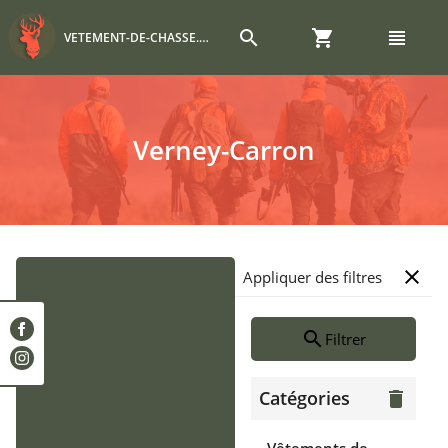
search
shopping_cart
view_headline
VETEMENT-DE-CHASSE.COM
Verney-Carron
close
Appliquer des filtres
search
Filtrer
Catégories
delete