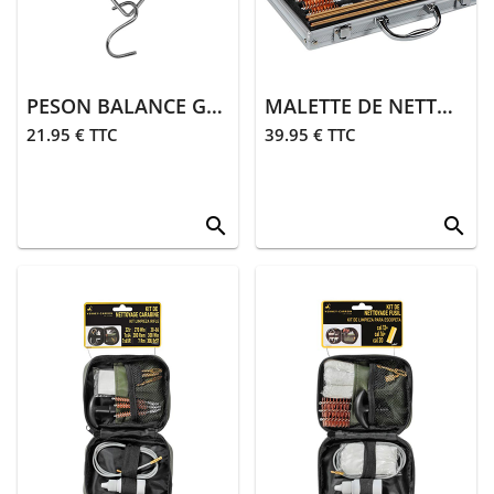
PESON BALANCE GRANDS ANIMAUX
MALETTE DE NETTOYAGE
21.95 € TTC
39.95 € TTC
search
search