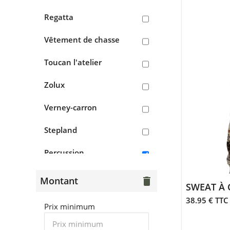
> Chasseur du cantal
Regatta
> Vêtements et
accessoires camouflage
Vêtement de chasse
Vêtements de chasse
orange
Toucan l'atelier
> Pantalons, treillis
Zolux
> Tee-shirts, polos,
Verney-carron
chemises
Stepland
> Sweats, pulls, polaires
> Vestes, doudounes,
Percussion
parkas
Opinel
Montant
delete
> Gilets
SWEAT À 
Idaho
38.95 € TTC
Chaussants
Prix minimum
Blackfox
> Bottes