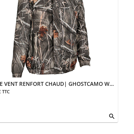
COUPE VENT RENFORT CHAUD| GHOSTCAMO WET & COLORS
€ TTC
search