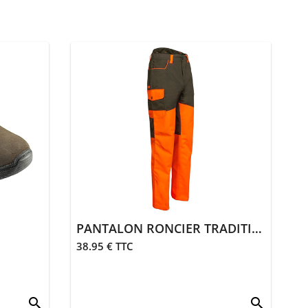
PANTALON RONCIER TRADITION | ORANGE
38.95 € TTC
search
search