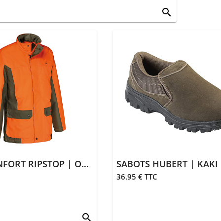
search
VESTE RENFORT RIPSTOP | ORANGE
SABOTS HUBERT | KAKI
36.95 € TTC
search