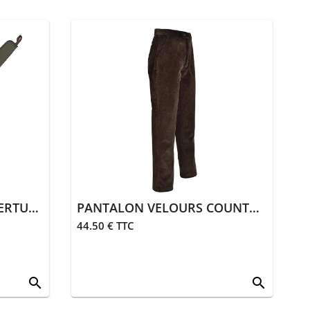
FOURREAU SIMPLE OUVERTURE HAUT | KAKI
PANTALON VELOURS COUNTRY | MARRON
44.50 € TTC
search
search