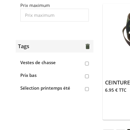
Aigle
> Sabots, crocs
Prix maximum
Accessoires
> Casquettes, bonnets,
cagoules
> Écharpes, tours de cou
Tags
delete
> Gants
Vestes de chasse
> Guêtres, chaussettes
Prix bas
> Ceintures
CEINTURE
Sélection printemps été
6.95 € TTC
> Divers
Équipements
> Coutellerie