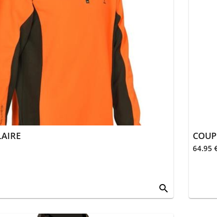
AIRE
64.95 
search