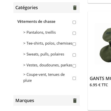
Équipements
Catégories
delete
> Coutellerie
Vêtements de chasse
> Bagagerie
> Pantalons, treillis
> Transport
équipements
> Tee-shirts, polos, chemises
> Équipements divers
> Sweats, pulls, polaires
> Entretien
> Vestes, doudounes, parkas
Animalerie
> Coupe-vent, tenues de
GANTS MO
pluie
> Laisses, colliers
6.95 € TTC
> Gilets
> Sifflets, grelots
Marques
delete
> Chasseur du cantal
> Accessoires
animalerie
> Vêtements et accessoires