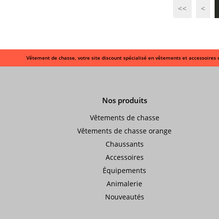
> Bagagerie
<<
<
> Transport équipements
> Équipements divers
Vêtement de chasse, votre site discount spécialisé en vêtements et accessoires 
> Entretien
Animalerie
Nos produits
> Laisses, colliers
Vêtements de chasse
Vêtements de chasse orange
> Sifflets, grelots
Chaussants
> Accessoires animalerie
Accessoires
Équipements
Animalerie
Nouveautés