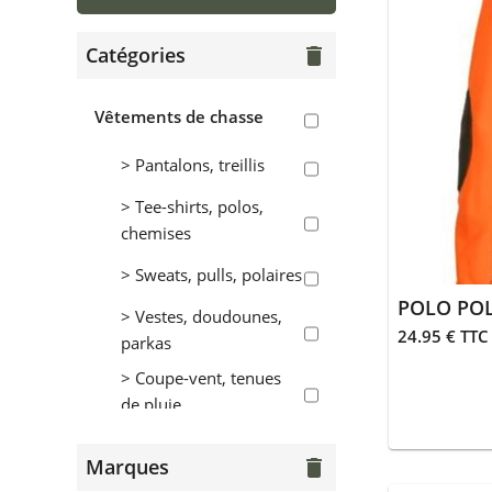
Catégories
delete
Vêtements de chasse
> Pantalons, treillis
> Tee-shirts, polos,
chemises
> Sweats, pulls, polaires
POLO POL
> Vestes, doudounes,
24.95 € TTC
parkas
> Coupe-vent, tenues
de pluie
> Gilets
Marques
delete