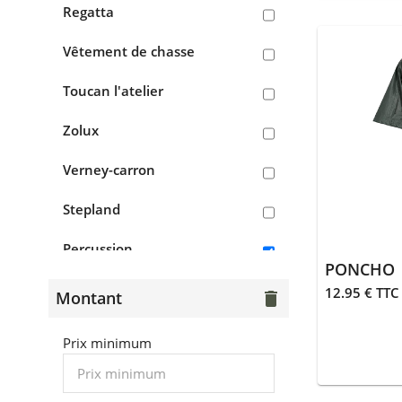
Regatta
camouflage
Vêtement de chasse
Vêtements de chasse orange
Toucan l'atelier
> Pantalons, treillis
Zolux
> Tee-shirts, polos, chemises
Verney-carron
> Sweats, pulls, polaires
Stepland
> Vestes, doudounes, parkas
Percussion
> Gilets
PONCHO |
Opinel
Chaussants
12.95 € TTC
Montant
delete
Idaho
> Bottes
Prix minimum
Blackfox
> Chaussures de chasse