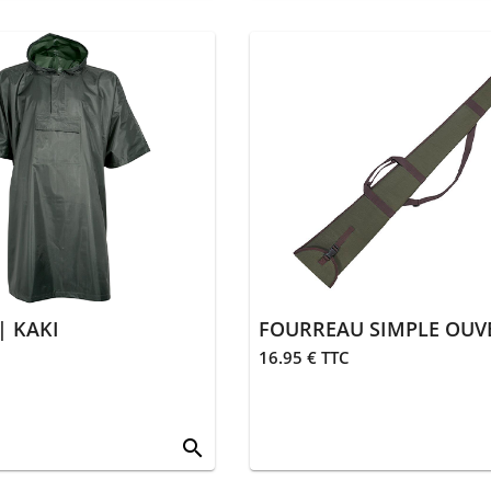
 KAKI
16.95 € TTC
search