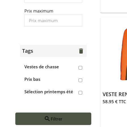
Aigle
Prix maximum
> Chaussures de chasse
> Sabots, crocs
Accessoires
> Casquettes, bonnets,
Tags
delete
cagoules
> Écharpes, tours de
Vestes de chasse
cou
Prix bas
> Gants
Sélection printemps été
> Guêtres, chaussettes
58.95 € TTC
> Ceintures
search
> Divers
Filtrer