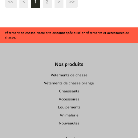
<<
<
1
2
>
>>
Vêtement de chasse, votre site discount spécialisé en vêtements et accessoires de
chasse.
Nos produits
Vêtements de chasse
Vêtements de chasse orange
Chaussants
Accessoires
Équipements
Animalerie
Nouveautés