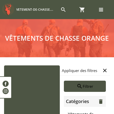
search
shopping_cart
view_headline
VETEMENT-DE-CHASSE.COM
VÊTEMENTS DE CHASSE ORANGE
close
Appliquer des filtres
search
Filtrer
Catégories
delete