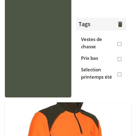
> Gilets
Chaussants
Tags
delete
> Bottes
Vestes de
> Chaussures
chasse
de chasse
Prix bas
> Sabots,
Sélection
crocs
printemps été
Accessoires
> Casquettes,
bonnets,
cagoules
> Écharpes,
tours de cou