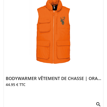
> Entretien
Animalerie
> Laisses,
colliers
> Sifflets,
grelots
> Accessoires
animalerie
BODYWARMER VÊTEMENT DE CHASSE | ORANGE
44.95 € TTC
search