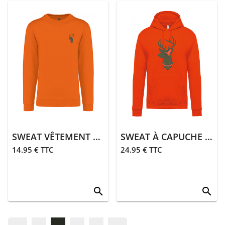
SWEAT VÊTEMENT DE CHASSE | ORANGE
SWEAT À CAPUCHE VÊTEMENT DE CHASSE | ORANGE
14.95 € TTC
24.95 € TTC
search
search