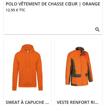
POLO VÊTEMENT DE CHASSE CŒUR | ORANGE
12.95 € TTC
search
SWEAT À CAPUCHE UNI | ORANGE
VESTE RENFORT RIPSTOP | ORANGE