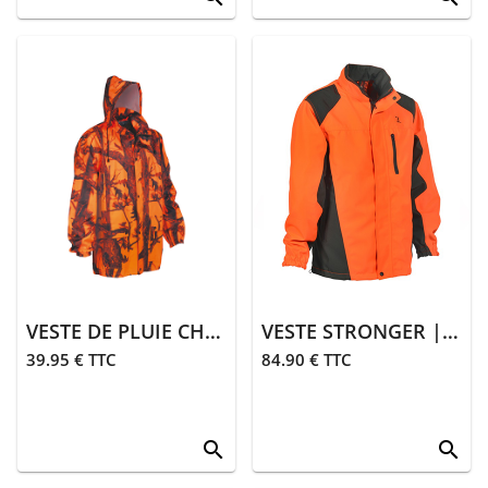
VESTE DE PLUIE CHASSE | GHOSTCAMO
VESTE STRONGER | ORANGE
39.95 € TTC
84.90 € TTC
search
search