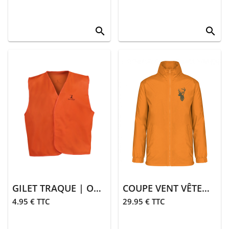
search
search
GILET TRAQUE | ORANGE
COUPE VENT VÊTEMENT DE CHASSE | ORANGE
4.95 € TTC
29.95 € TTC