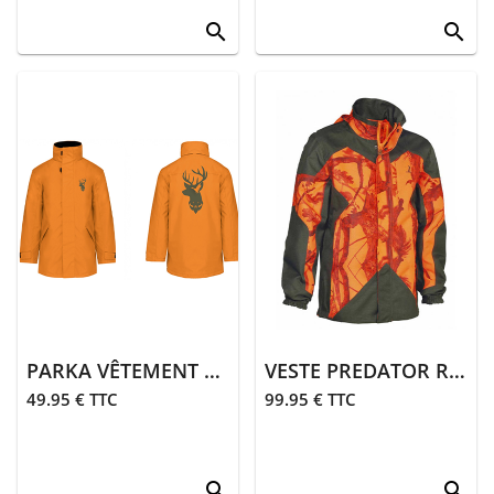
search
search
PARKA VÊTEMENT DE CHASSE | ORANGE
VESTE PREDATOR R2 | GHOSTCAMO B&B
49.95 € TTC
99.95 € TTC
search
search