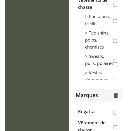
Vêtements de
chasse
> Pantalons,
treillis
> Tee-shirts,
polos,
chemises
> Sweats,
pulls, polaires
> Vestes,
doudounes,
parkas
Marques
delete
> Coupe-vent,
tenues de
pluie
Regatta
> Gilets
Vêtement de
chasse