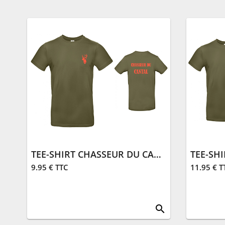
TEE-SHIRT CHASSEUR DU CANTAL DOS | KAKI
9.95 € TTC
11.95 € T
search