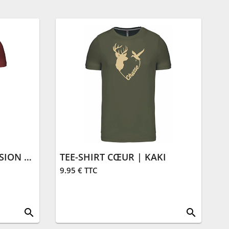
TEE-SHIRT CHASSE PASSION | BORDEAUX
TEE-SHIRT CŒUR | KAKI
9.95 € TTC
search
search