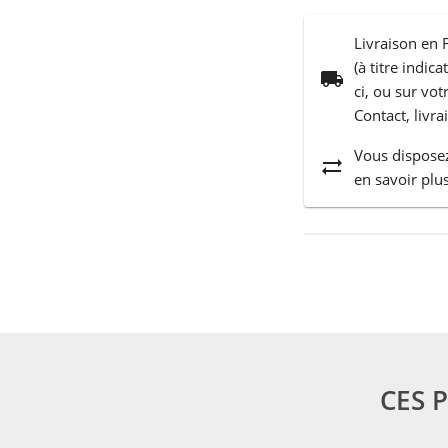
Livraison en 
(à titre indic
local_shipping
ci, ou sur vo
Contact, livra
Vous disposez
sync_alt
en savoir plus
CES 