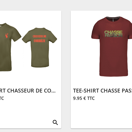
TEE-SHIRT CHASSEUR DE CORRÈZE | KAKI
TC
9.95 € TTC
search