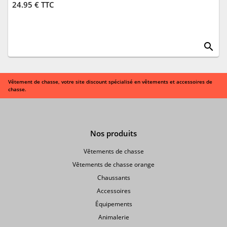
24.95 € TTC
search
Vêtement de chasse, votre site discount spécialisé en vêtements et accessoires de
chasse.
Nos produits
Vêtements de chasse
Vêtements de chasse orange
Chaussants
Accessoires
Équipements
Animalerie