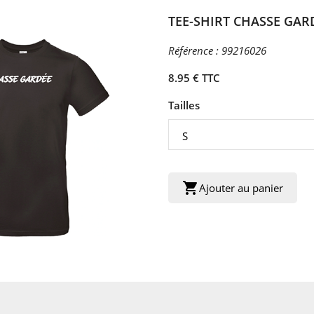
TEE-SHIRT CHASSE GAR
Référence :
99216026
8.95 € TTC
Tailles
shopping_cart
Ajouter au panier