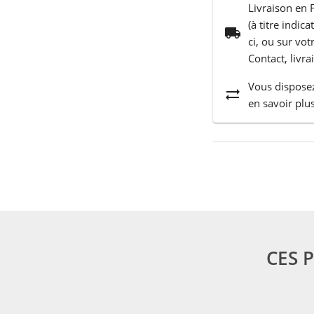
Livraison en 
(à titre indic
local_shipping
ci, ou sur vo
Contact, livra
Vous disposez
sync_alt
en savoir plus
CES 