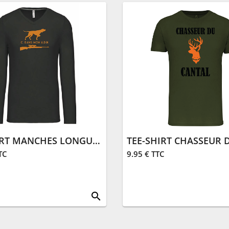
TEE-SHIRT MANCHES LONGUES ADN | KAKI
TC
9.95 € TTC
search