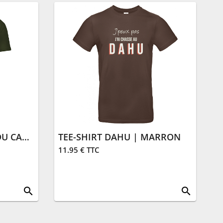
TEE-SHIRT CHASSEUR DU CANTAL TORSE | KAKI
TEE-SHIRT DAHU | MARRON
11.95 € TTC
search
search