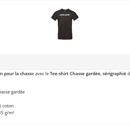
n pour la chass
e avec le
Tee-shirt Chasse gardée
,
sérigraphié
d
Chasse gardée
% coton
45 g/m²