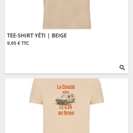
TEE-SHIRT YÉTI | BEIGE
9.95 € TTC
search