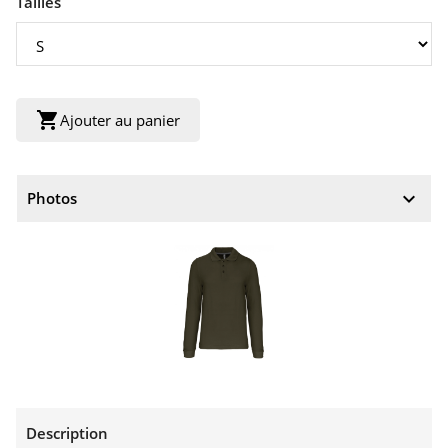
Tailles
shopping_cart
Ajouter au panier
keyboard_arrow_down
Photos
Description