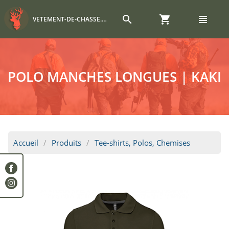
search
shopping_cart
view_headline
VETEMENT-DE-CHASSE.COM
POLO MANCHES LONGUES | KAKI
Accueil
Produits
Tee-shirts, Polos, Chemises