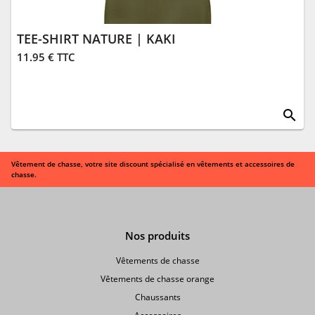
TEE-SHIRT NATURE | KAKI
11.95 € TTC
search
Vêtement de chasse, votre site discount spécialisé en vêtements et accessoires de
chasse.
Nos produits
Vêtements de chasse
Vêtements de chasse orange
Chaussants