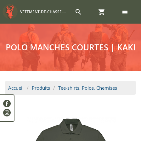
search
shopping_cart
view_headline
VETEMENT-DE-CHASSE.COM
POLO MANCHES COURTES | KAKI
Accueil
Produits
Tee-shirts, Polos, Chemises