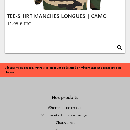
TEE-SHIRT MANCHES LONGUES | CAMO
11.95 € TTC
search
Vêtement de chasse, votre site discount spécialisé en vêtements et accessoires de
chasse.
Nos produits
Vêtements de chasse
Vêtements de chasse orange
Chaussants