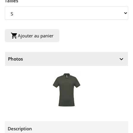
Tailles
shopping_cart
Ajouter au panier
keyboard_arrow_down
Photos
Description