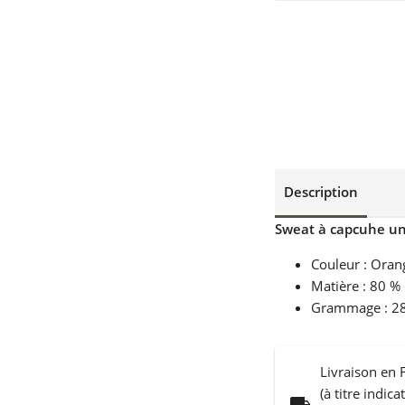
Description
Sweat à capcuhe un
Couleur : Oran
Matière : 80 %
Grammage : 2
Livraison en 
(à titre indic
local_shipping