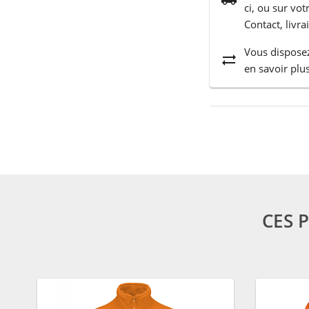
ci, ou sur vo
Contact, livra
Vous disposez
sync_alt
en savoir plus
CES 