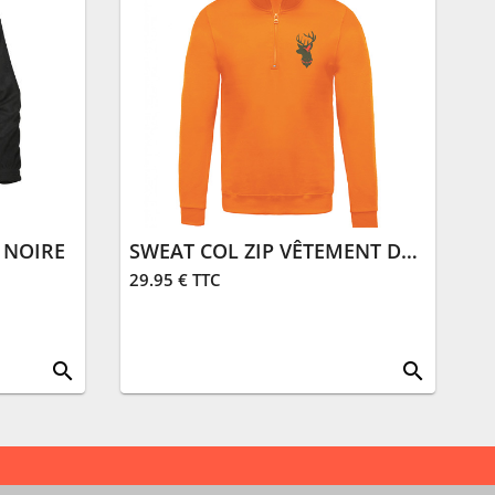
 NOIRE
SWEAT COL ZIP VÊTEMENT DE CHASSE | ORANGE
29.95 € TTC
search
search