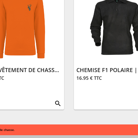
SWEAT VÊTEMENT DE CHASSE | ORANGE
CHEMISE F1 POLAIRE |
TC
16.95 € TTC
search
de chasse.