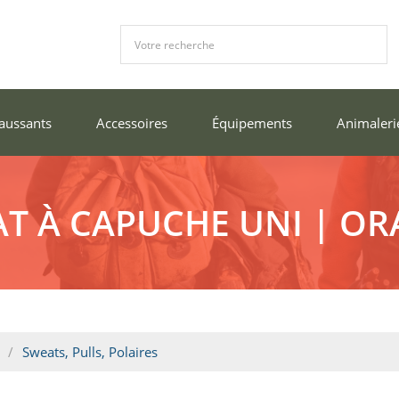
aussants
Accessoires
Équipements
Animaleri
T À CAPUCHE UNI | O
Sweats, Pulls, Polaires