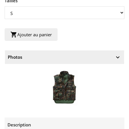
Tailles
shopping_cart
Ajouter au panier
keyboard_arrow_down
Photos
Description