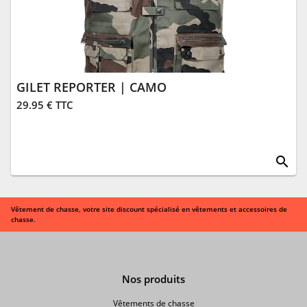
GILET REPORTER | CAMO
29.95 € TTC
search
Vêtement de chasse, votre site discount spécialisé en vêtements et accessoires de
chasse.
Nos produits
Vêtements de chasse