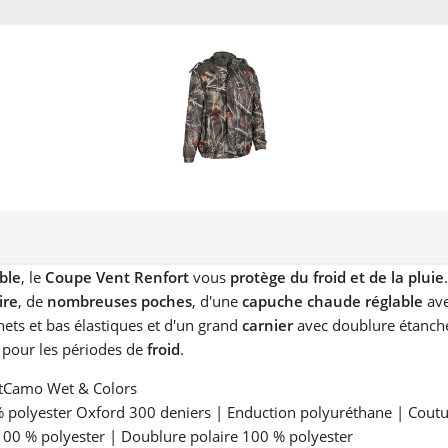
ble
, le
Coupe Vent Renfort
vous
protège du froid et de la pluie
ire
, de
nombreuses poches
, d'une
capuche chaude réglable
ave
nets et bas élastiques et d'un grand
carnier
avec doublure étanche
l pour les périodes de
froid
.
stCamo Wet & Colors
% polyester Oxford 300 deniers | Enduction polyuréthane | Coutu
0 % polyester | Doublure polaire 100 % polyester