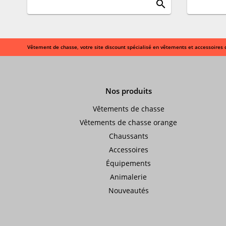
search
Vêtement de chasse, votre site discount spécialisé en vêtements et accessoires 
Nos produits
Vêtements de chasse
Vêtements de chasse orange
Chaussants
Accessoires
Équipements
Animalerie
Nouveautés