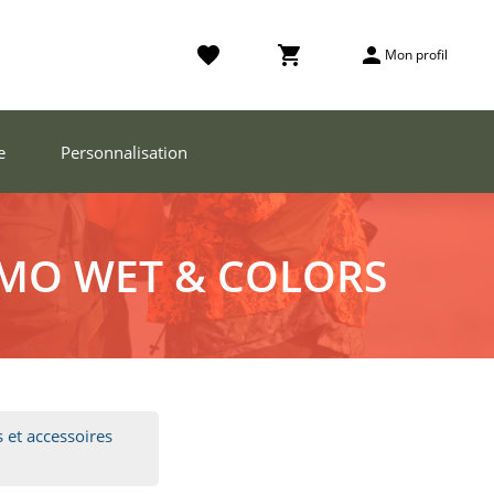
favorite
shopping_cart
person
Mon profil
e
Personnalisation
MO WET & COLORS
 et accessoires