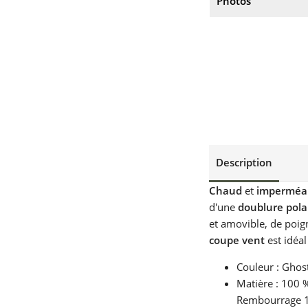
Photos
Description
Chaud
et
imperméa
d'une
doublure pola
et amovible, de poig
coupe vent
est idéa
Couleur : Gho
Matière : 100 
Rembourrage 10