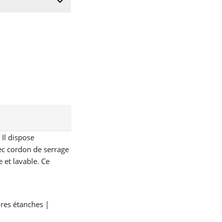
keyboard_arrow_down
. Il dispose
c cordon de serrage
 et lavable. Ce
res étanches |