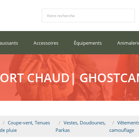
aussants
Accessoires
Équipements
Animaleri
FORT CHAUD| GHOSTCA
Coupe-vent, Tenues
Vestes, Doudounes,
Vêtements
de pluie
Parkas
camouflage