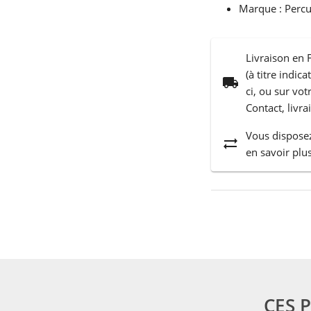
Marque : Percu
Livraison en 
(à titre indic
local_shipping
ci, ou sur vo
Contact, livra
Vous disposez
sync_alt
en savoir plus
CES 