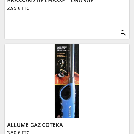
BRASSARD DE CHASSE | ORANGE
2.95 € TTC
search
ALLUME GAZ COTEKA
3.50 € TTC