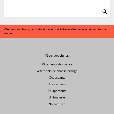
search
Vêtement de chasse, votre site discount spécialisé en vêtements et accessoires de
chasse.
Nos produits
Vêtements de chasse
Vêtements de chasse orange
Chaussants
Accessoires
Équipements
Animalerie
Nouveautés